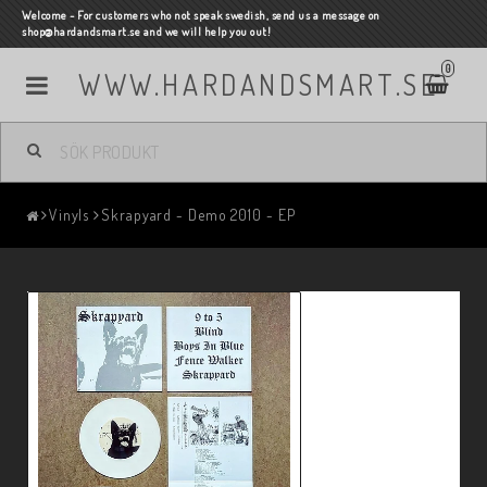
Welcome - For customers who not speak swedish, send us a message on
shop@hardandsmart.se and we will help you out!
0
WWW.HARDANDSMART.SE
Vinyls
Skrapyard - Demo 2010 - EP