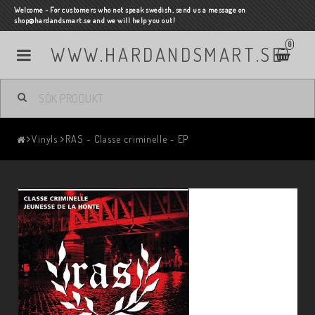
Welcome - For customers who not speak swedish, send us a message on
shop@hardandsmart.se and we will help you out!
0
WWW.HARDANDSMART.SE
Vinyls
RAS - Classe criminelle - EP