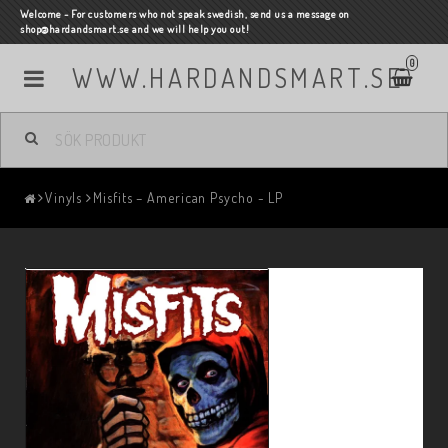
Welcome - For customers who not speak swedish, send us a message on
shop@hardandsmart.se and we will help you out!
0
WWW.HARDANDSMART.SE
Vinyls
Misfits – American Psycho - LP