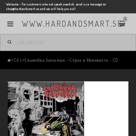
Welcome - For customers who not speak swedish, send us a message on
shop@hardandsmart.se and we will help you out!
0
WWW.HARDANDSMART.SE
Cd´s
Скамейка Запасных – Страх и Ненависть - CD