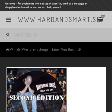
Welcome - For customers who not speak swedish, send us a message on
shop@hardandsmart.se and we will help you out!
0
WWW.HARDANDSMART.SE
Vinyls
Verlorene Jungs - Einer Von Uns - LP