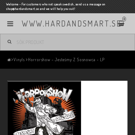
Welcome - For customers who not speak swedish, send us a message on
shop@hardandsmart.se and we will help you out!
0
WWW.HARDANDSMART.SE
Vinyls
Horrorshow – Jesteśmy Z Sosnowca - LP